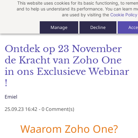
This website uses cookies for its basic functioning, to rem
Skip
and to help us understand its performance. You can learn 
to
are used by visiting the
Cookie Policy
main
Manage
Decline
Acce
content
Ontdek op 23 November
de Kracht van Zoho One
in ons Exclusieve Webinar
!
Emiel
25.09.23 16:42
-
0
Comment(s)
Waarom Zoho One?